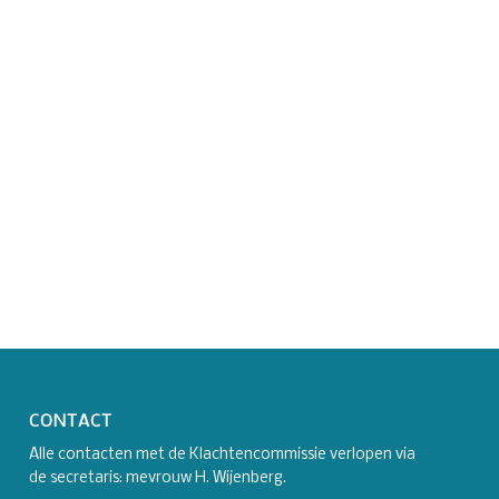
CONTACT
Alle contacten met de Klachtencommissie verlopen via
de secretaris: mevrouw H. Wijenberg.